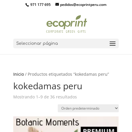
971 177 695
pedidos@ecoprintperu.com
Seleccionar página
Inicio
/ Productos etiquetados “kokedamas peru”
kokedamas peru
Mostrando 1–9 de 36 resultados